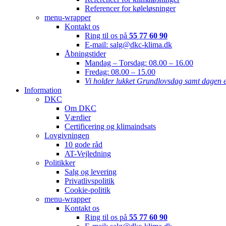
Referencer for køleløsninger
menu-wrapper
Kontakt os
Ring til os på
55 77 60 90
E-mail: salg@dkc-klima.dk
Åbningstider
Mandag – Torsdag:
08.00 – 16.00
Fredag:
08.00 – 15.00
Vi holder lukket Grundlovsdag samt dagen e
Information
DKC
Om DKC
Værdier
Certificering og klimaindsats
Lovgivningen
10 gode råd
AT-Vejledning
Politikker
Salg og levering
Privatlivspolitik
Cookie-politik
menu-wrapper
Kontakt os
Ring til os på
55 77 60 90