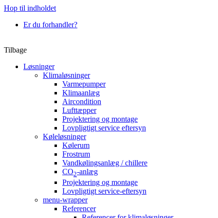
Hop til indholdet
Er du forhandler?
Tilbage
Løsninger
Klimaløsninger
Varmepumper
Klimaanlæg
Aircondition
Lufttæpper
Projektering og montage
Lovpligtigt service eftersyn
Køleløsninger
Kølerum
Frostrum
Vandkølingsanlæg / chillere
CO
-anlæg
2
Projektering og montage
Lovpligtigt service-eftersyn
menu-wrapper
Referencer
Referencer for klimaløsninger