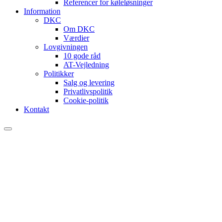
Referencer for køleløsninger
Information
DKC
Om DKC
Værdier
Lovgivningen
10 gode råd
AT-Vejledning
Politikker
Salg og levering
Privatlivspolitik
Cookie-politik
Kontakt