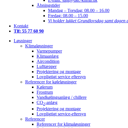
E-mail: salg@dkc-klima.dk
Åbningstider
Mandag – Torsdag:
08.00 – 16.00
Fredag:
08.00 – 15.00
Vi holder lukket Grundlovsdag samt dagen e
Kontakt
Tlf: 55 77 60 90
Løsninger
Klimaløsninger
Varmepumper
Klimaanlæg
Aircondition
Lufttæpper
Projektering og montage
Lovpligtigt service eftersyn
Referencer for køleløsninger
Kølerum
Frostrum
Vandkølingsanlæg / chillere
CO
-anlæg
2
Projektering og montage
Lovpligtigt service-eftersyn
Referencer
Referencer for klimaløsninger