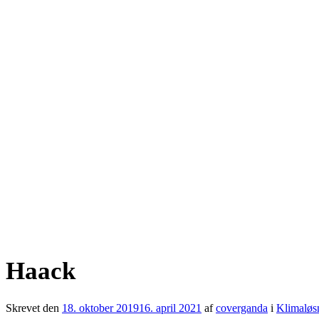
Haack
Skrevet den
18. oktober 2019
16. april 2021
af
coverganda
i
Klimaløs