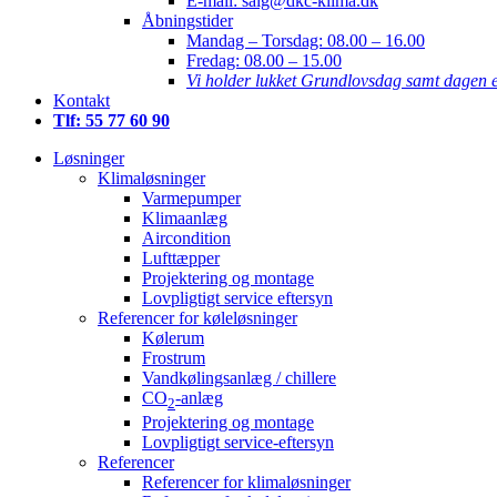
E-mail: salg@dkc-klima.dk
Åbningstider
Mandag – Torsdag:
08.00 – 16.00
Fredag:
08.00 – 15.00
Vi holder lukket Grundlovsdag samt dagen e
Kontakt
Tlf: 55 77 60 90
Løsninger
Klimaløsninger
Varmepumper
Klimaanlæg
Aircondition
Lufttæpper
Projektering og montage
Lovpligtigt service eftersyn
Referencer for køleløsninger
Kølerum
Frostrum
Vandkølingsanlæg / chillere
CO
-anlæg
2
Projektering og montage
Lovpligtigt service-eftersyn
Referencer
Referencer for klimaløsninger