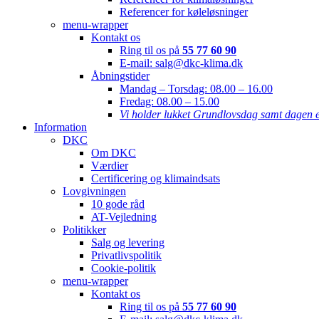
Referencer for køleløsninger
menu-wrapper
Kontakt os
Ring til os på
55 77 60 90
E-mail: salg@dkc-klima.dk
Åbningstider
Mandag – Torsdag:
08.00 – 16.00
Fredag:
08.00 – 15.00
Vi holder lukket Grundlovsdag samt dagen e
Information
DKC
Om DKC
Værdier
Certificering og klimaindsats
Lovgivningen
10 gode råd
AT-Vejledning
Politikker
Salg og levering
Privatlivspolitik
Cookie-politik
menu-wrapper
Kontakt os
Ring til os på
55 77 60 90