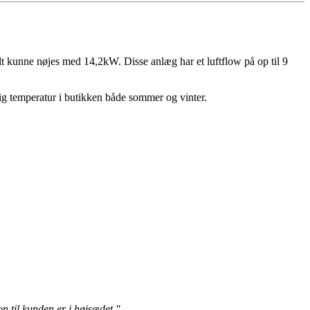
lt kunne nøjes med 14,2kW. Disse anlæg har et luftflow på op til 9
elig temperatur i butikken både sommer og vinter.
on til kunden er i højsædet."