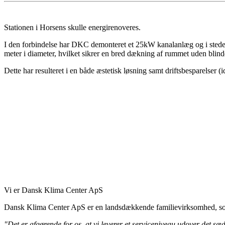
Stationen i Horsens skulle energirenoveres.
I den forbindelse har DKC demonteret et 25kW kanalanlæg og i stedet m
meter i diameter, hvilket sikrer en bred dækning af rummet uden blind
Dette har resulteret i en både æstetisk løsning samt driftsbesparelser 
Vi er Dansk Klima Center ApS
Dansk Klima Center ApS er en landsdækkende familievirksomhed, so
"Det er afgørende for os, at vi leverer et serviceniveau udover det sædva