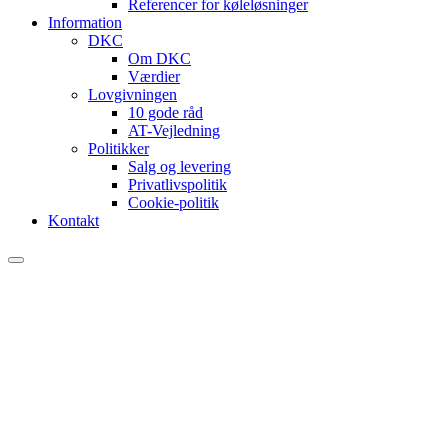
Referencer for køleløsninger
Information
DKC
Om DKC
Værdier
Lovgivningen
10 gode råd
AT-Vejledning
Politikker
Salg og levering
Privatlivspolitik
Cookie-politik
Kontakt