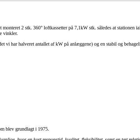
onteret 2 stk. 360° loftkassetter på 7,1kW stk. således at stationen ia
e vinkler.
(idet vi har halveret antallet af kW på anlæggene) og en stabil og behag
m blev grundlagt i 1975.
nlige, hvor en kort responstid, kvalitet, fleksibilitet, samt en tæt relati