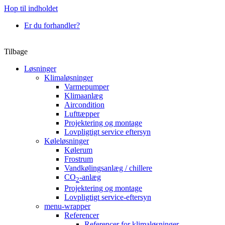
Hop til indholdet
Er du forhandler?
Tilbage
Løsninger
Klimaløsninger
Varmepumper
Klimaanlæg
Aircondition
Lufttæpper
Projektering og montage
Lovpligtigt service eftersyn
Køleløsninger
Kølerum
Frostrum
Vandkølingsanlæg / chillere
CO
-anlæg
2
Projektering og montage
Lovpligtigt service-eftersyn
menu-wrapper
Referencer
Referencer for klimaløsninger